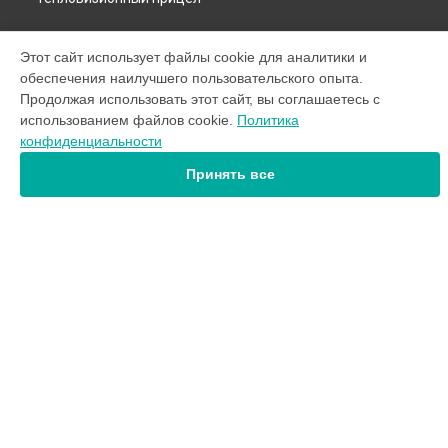
СТРАНИЦЫ
Этот сайт использует файлы cookie для аналитики и
обеспечения наилучшего пользовательского опыта.
Цены
Продолжая использовать этот сайт, вы соглашаетесь с
Гарантия
использованием файлов cookie.
Доставка
Политика
конфиденциальности
Контакты
Карта сайта
Принять все
КОНТАКТЫ
+7 (800) 302-30-78
Ежедневно с 09:00 до 21:00
г. Ульяновск, Дворцовая улица, 4А/1
info@servicecenter-yukon.ru
Политика конфиденциальности
Способы оплаты