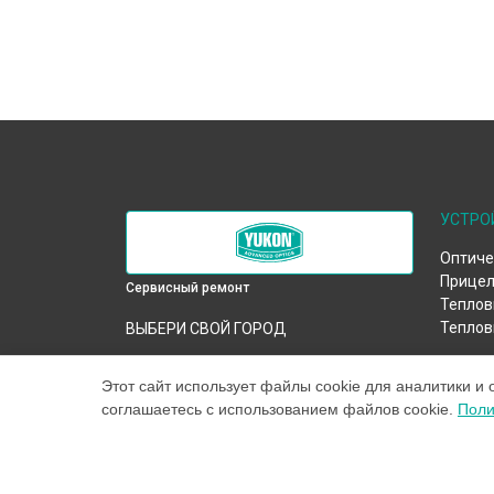
УСТРО
Оптиче
Прицел
Сервисный ремонт
Теплов
Теплов
ВЫБЕРИ СВОЙ ГОРОД
Ремонт тепловизора Nordforce XQ30
384x288 Yukon в
Краснодаре
Этот сайт использует файлы cookie для аналитики и 
соглашаетесь с использованием файлов cookie.
Поли
Ремонт тепловизора Nordforce XQ30
384x288 Yukon в
Ростове-на-Дону
Ремонт тепловизора Nordforce XQ30
384x288 Yukon в
Нижнем Новгороде