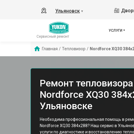
Дворц
Ульяновск
▼
УСЛУГИ
Сервисный ремонт
Главная
/
Тепловизор
/
Nordforce XQ30 384x
Ремонт тепловизора
Nordforce XQ30 384x
Ульяновске
Необходима профессиональная помощь в ремо
Nordforce XQ30 384x288? Наш сервис в Ульяно
услуги по диагностике и восстановлению тепл