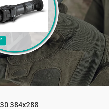
та
Q30 384x288