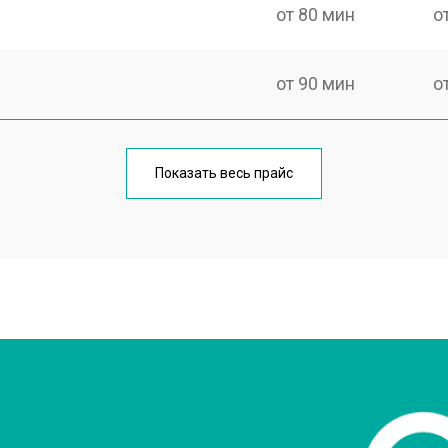
от 80 мин
о
от 90 мин
о
от 160 мин
о
Показать весь прайс
от 60 мин
о
от 110 мин
о
?