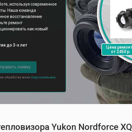
боте, используя современное
ты. Наша команда
енное восстановление
рьте ремонт
кционировать как новый!
ия до 3-х лет
Цена ремон
от 2450 р.
править заявку
 на обработку моих
персональных
тепловизора Yukon Nordforce X