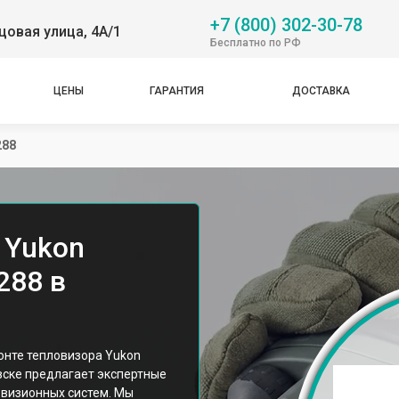
+7 (800) 302-30-78
овая улица, 4А/1
Бесплатно по РФ
ЦЕНЫ
ГАРАНТИЯ
ДОСТАВКА
288
 Yukon
288 в
нте тепловизора Yukon
вске предлагает экспертные
овизионных систем. Мы