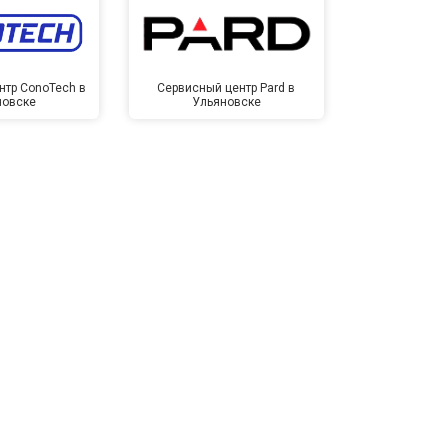
нтр ConoTech в
Сервисный центр Pard в
Сервисный ц
новске
Ульяновске
Улья